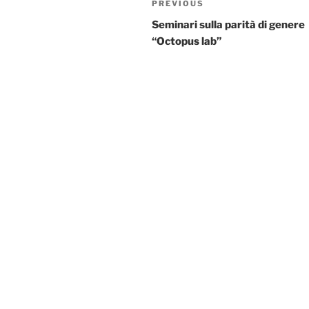
Previous
PREVIOUS
navigation
Post
Seminari sulla parità di genere
“Octopus lab”