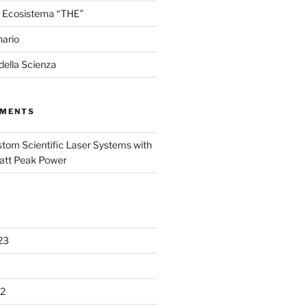
 Ecosistema “THE”
nario
 della Scienza
MMENTS
tom Scientific Laser Systems with
att Peak Power
23
2