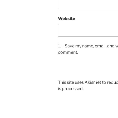
Website
Save my name, email, and we
comment.
This site uses Akismet to red
is processed
.
Post