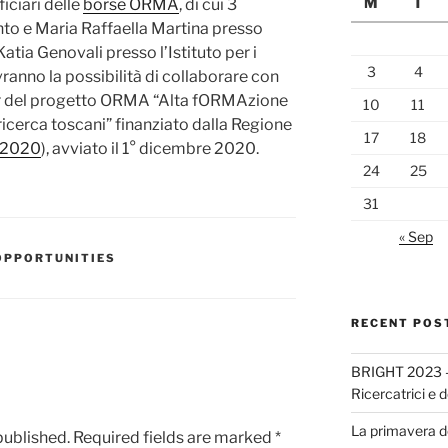
M
T
ficiari delle
borse ORMA
, di cui 3
nto e Maria Raffaella Martina presso
 Katia Genovali presso l’Istituto per i
3
4
vranno la possibilità di collaborare con
rtner del progetto ORMA “Alta fORMAzione
10
11
ricerca toscani” finanziato dalla Regione
17
18
.2020
), avviato il 1° dicembre 2020.
24
25
31
« Sep
OPPORTUNITIES
RECENT POS
BRIGHT 2023 –
Ricercatrici e d
La primavera de
published.
Required fields are marked
*