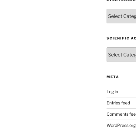
EventCalendar
SCIENIFIC A
Scienific
Activity
META
Log in
Entries feed
Comments fee
WordPress.org