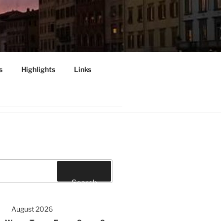
s
Highlights
Links
INI", PISA
Search
August 2026