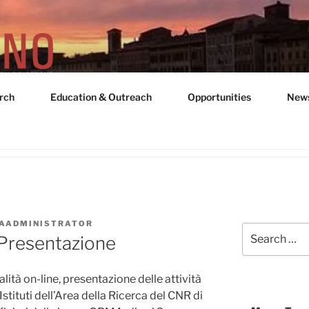
rch
Education & Outreach
Opportunities
New
UNIT "ADRIANO GOZZ
SAADMINISTRATOR
Search
Presentazione
for:
ità on-line, presentazione delle attività
Istituti dell’Area della Ricerca del CNR di