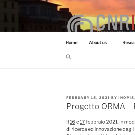
Skip
to
content
Home
About us
Resea
RESEARCH 
Search
for:
Search Button
POSTED
FEBRUARY 15, 2021
BY
INOPI
ON
Progetto ORMA – 
Il
16
e
17
febbraio 2021, in modal
di ricerca ed innovazione degli 