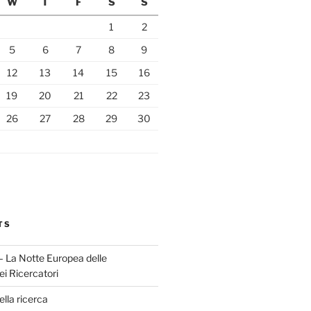
W
T
F
S
S
1
2
5
6
7
8
9
12
13
14
15
16
19
20
21
22
23
26
27
28
29
30
TS
 La Notte Europea delle
ei Ricercatori
lla ricerca