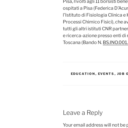
Pisa, rivolti agli 11 borsisti bene
ospitati a Pisa (Federica D’Acu
l’Istituto di Fisiologia Clinica e
Processi Chimico Fisici), che a
tutti gli altri istituti CNR pa
e ricerca-azione presso enti di 
Toscana (Bando N.
BS.INO.001
CATEGORIES
EDUCATION
,
EVENTS
,
JOB 
Leave a Reply
Your email address will not be 