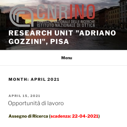
Skip
to
content
RESEARCH UNIT "ADRIANO
GOZZINI", PISA
Menu
MONTH:
APRIL 2021
POSTED
APRIL 15, 2021
ON
Opportunità di lavoro
Assegno di Ricerca (
scadenza: 22-04-2021
)