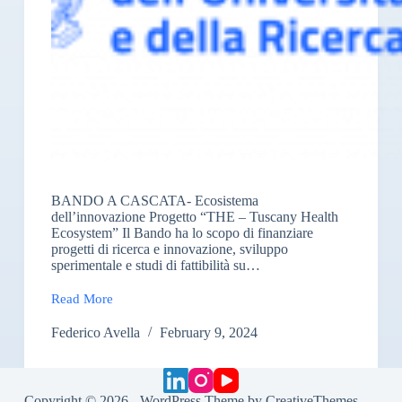
BANDO A CASCATA- Ecosistema
dell’innovazione Progetto “THE – Tuscany Health
Ecosystem” Il Bando ha lo scopo di finanziare
progetti di ricerca e innovazione, sviluppo
sperimentale e studi di fattibilità su…
Read More
“BANDO
A
Federico Avella
February 9, 2024
CASCATA”:
expiration
23/02/2024
Copyright © 2026 - WordPress Theme by
CreativeThemes