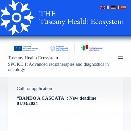
S
k
i
p
t
o
c
o
n
t
Tuscany Health Ecosystem
e
n
SPOKE
1: Advanced radiotherapies and diagnostics in
t
oncology
Call for application
“BANDO A CASCATA”: New deadline
01/03/2024