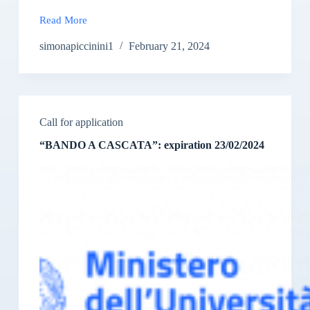
Read More
“BANDO
A
simonapiccinini1
February 21, 2024
CASCATA”:
New
deadline
01/03/2024
Call for application
“BANDO A CASCATA”: expiration 23/02/2024